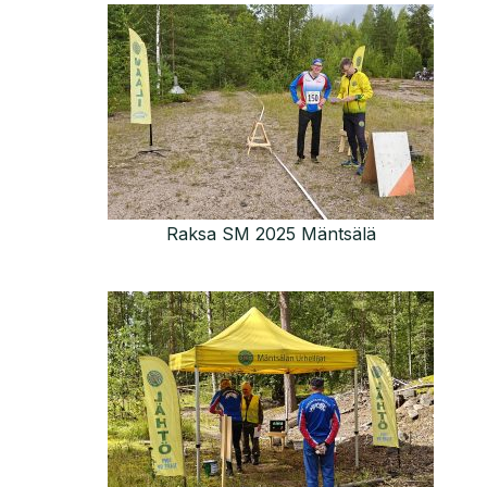
Raksa SM 2025 Mäntsälä