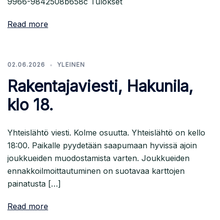
9966-9842508b658c Tulokset
Read more
02.06.2026
YLEINEN
Rakentajaviesti, Hakunila,
klo 18.
Yhteislähtö viesti. Kolme osuutta. Yhteislähtö on kello
18:00. Paikalle pyydetään saapumaan hyvissä ajoin
joukkueiden muodostamista varten. Joukkueiden
ennakkoilmoittautuminen on suotavaa karttojen
painatusta […]
Read more